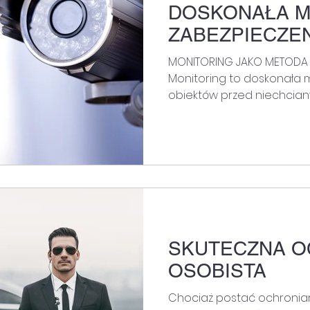
DOSKONAŁA 
ZABEZPIECZE
MONITORING JAKO METODA 
Monitoring to doskonała
obiektów przed niechciany
SKUTECZNA 
OSOBISTA
Chociaż postać ochroniar