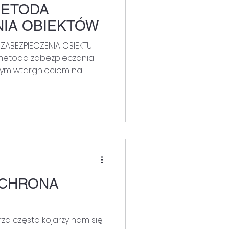
METODA
NIA OBIEKTÓW
ZABEZPIECZENIA OBIEKTU
 metoda zabezpieczania
m wtargnięciem na...
OCHRONA
za często kojarzy nam się