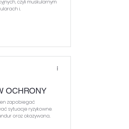
yjnych, czyli muskularnym
arach i...
W OCHRONY
ien zapobiegać
wać sytuacje ryzykowne.
undur oraz okazywana...