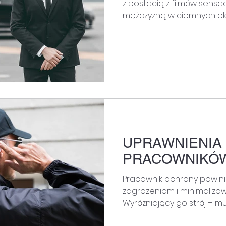
z postacią z filmów sensac
mężczyzną w ciemnych okul
UPRAWNIENIA
PRACOWNIKÓ
Pracownik ochrony powin
zagrożeniom i minimalizo
Wyróżniający go strój – m